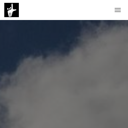
N
A
V
I
G
A
T
I
O
N
U
M
S
C
H
A
L
T
E
N